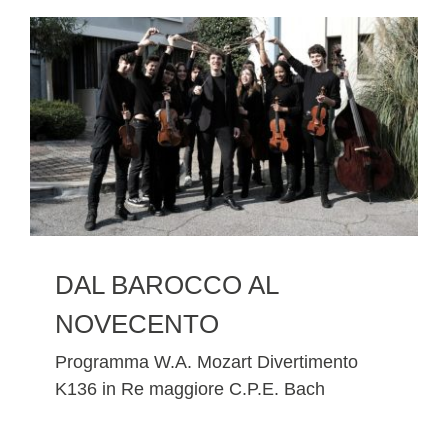
FESTIVAL PONTINO
CORSI DI SERMONETA
CONCERTI
CONVEGNI
DAL BAROCCO AL
NOVECENTO
PREMIO RICCARDO CEROCCHI
Programma W.A. Mozart Divertimento
K136 in Re maggiore C.P.E. Bach