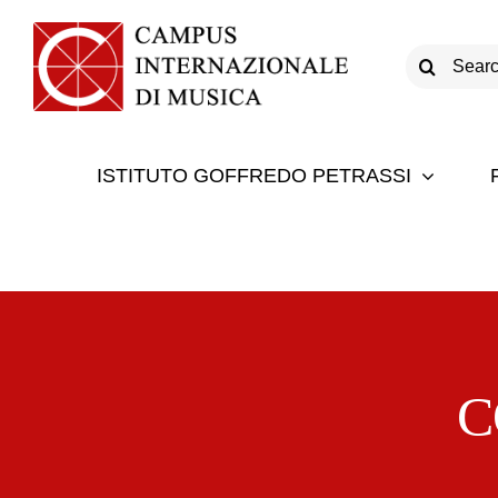
Salta
al
Cerca
contenuto
per:
ISTITUTO GOFFREDO PETRASSI
C