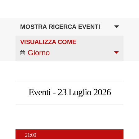
FESTIVAL PONTINO
Eventi
MOSTRA RICERCA EVENTI
Ricerca
CORSI DI SERMONETA
VISUALIZZA COME
Evento
e
Giorno
Viste
viste
CONCERTI
Navigazione
Navigazione
CONVEGNI
Eventi - 23 Luglio 2026
PREMIO RICCARDO CEROCCHI
21:00