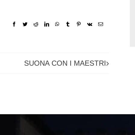
Facebook
Twitter
Reddit
LinkedIn
WhatsApp
Tumblr
Pinterest
Vk
Email
SUONA CON I MAESTRI