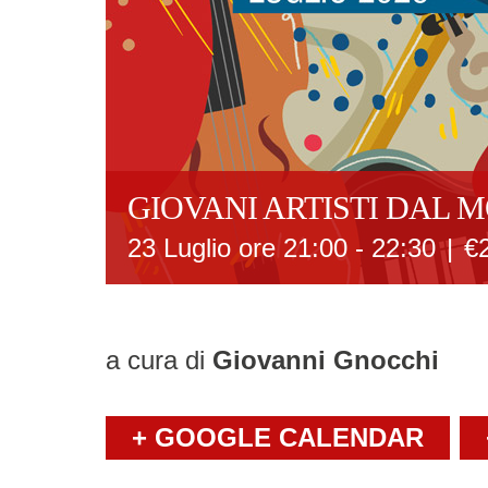
GIOVANI ARTISTI DAL 
23 Luglio ore 21:00
-
22:30
|
€
a cura di
Giovanni Gnocchi
+ GOOGLE CALENDAR