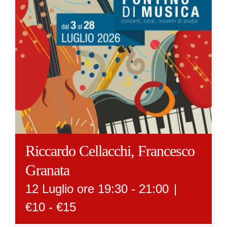
Riccardo Cellacchi, Francesco
Granata
12 Luglio ore 19:30
-
21:00
|
€10 - €15