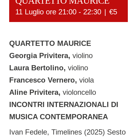
QUARTETTO MAURICE
11 Luglio ore 21:00
-
22:30
|
€5
QUARTETTO MAURICE
Georgia Privitera,
violino
Laura Bertolino,
violino
Francesco Vernero,
viola
Aline Privitera,
violoncello
INCONTRI INTERNAZIONALI DI
MUSICA CONTEMPORANEA
Ivan Fedele, Timelines (2025) Sesto