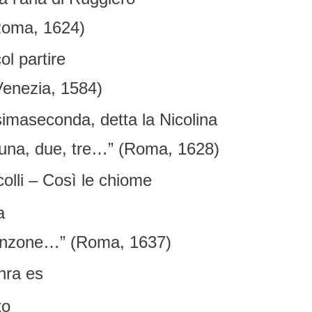
(Roma, 1624)
ol partire
Venezia, 1584)
imaseconda, detta la Nicolina
 a una, due, tre…” (Roma, 1628)
 colli – Così le chiome
a
, canzone…” (Roma, 1637)
hra es
to