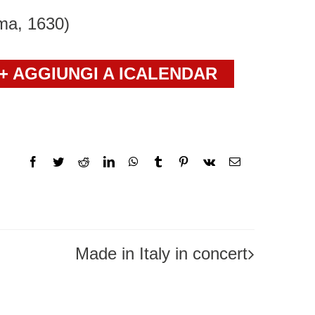
oma, 1630)
+ AGGIUNGI A ICALENDAR
Facebook
Twitter
Reddit
LinkedIn
WhatsApp
Tumblr
Pinterest
Vk
Email
Made in Italy in concert