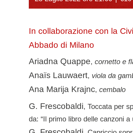
In collaborazione con la Ci
Abbado di Milano
Ariadna Quappe
,
cornetto e f
Anaïs Lauwaert
,
viola da gam
Ana Marija Krajnc
,
cembalo
G. Frescobaldi
, Toccata per sp
da: “Il primo libro delle canzoni
G. Frescobaldi
, Capriccio sopr