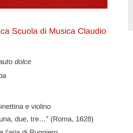
vica Scuola di Musica Claudio
lauto dolce
ba
inettina e violino
 a una, due, tre…” (Roma, 1628)
a l’aria di Ruggiero