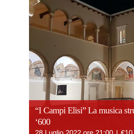
“I Campi Elisi” La musica st
‘600
28 Luglio 2022 ore 21:00
|
€10