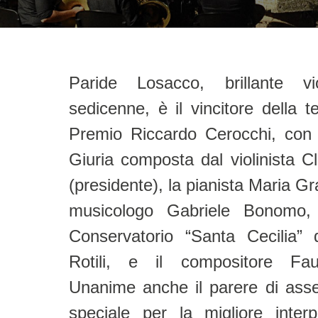
Paride Losacco, brillante vi
Simona Ruisi e dalla pianista
sedicenne, è il vincitore della t
Premio Riccardo Cerocchi, con l
Giuria composta dal violinista C
(presidente), la pianista Maria Gra
musicologo Gabriele Bonomo, i
Conservatorio “Santa Cecilia”
Rotili, e il compositore Fau
Unanime anche il parere di asse
speciale per la migliore inter