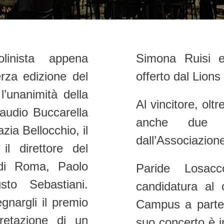
olinista appena
 Chiara Corona,
erza edizione del
offerto dal Lions
’unanimità della
Al vincitore, olt
laudio Buccarella
anche due 
zia Bellocchio, il
dall’Associazio
l direttore del
 di Roma, Paolo
Paride Losac
sto Sebastiani.
candidatura al 
gnargli il premio
Campus a parteci
pretazione di un
suo concerto è i