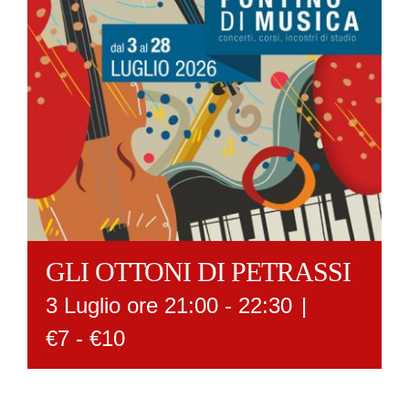
GLI OTTONI DI PETRASSI
3 Luglio ore 21:00
-
22:30
|
€7 - €10