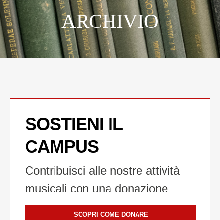
ARCHIVIO
FESTIVAL PONTINO
CORSI DI SERMONETA
CONCERTI
SOSTIENI IL
CONVEGNI
CAMPUS
PREMIO RICCARDO CEROCCHI
Contribuisci alle nostre attività
musicali con una donazione
SCOPRI COME DONARE